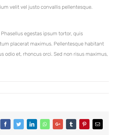
ium velit vel justo convallis pellentesque.
 Phasellus egestas ipsum tortor, quis
ntum placerat maximus. Pellentesque habitant
s odio et, rhoncus orci. Sed non risus maximus,
Facebook
Twitter
LinkedIn
Whatsapp
Google+
Tumblr
Pinterest
Email