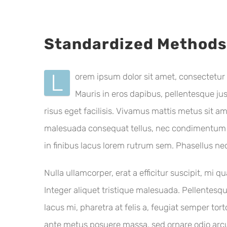
Standardized Methods
L
orem ipsum dolor sit amet, consectetur 
Mauris in eros dapibus, pellentesque jus
risus eget facilisis. Vivamus mattis metus sit a
malesuada consequat tellus, nec condimentum era
in finibus lacus lorem rutrum sem. Phasellus ne
Nulla ullamcorper, erat a efficitur suscipit, mi
Integer aliquet tristique malesuada. Pellentes
lacus mi, pharetra at felis a, feugiat semper to
ante metus posuere massa, sed ornare odio arcu 