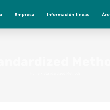
io
Empresa
Información líneas
Áre
andardized Meth
Home
•
Standardized Methods