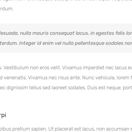
terdum.
lesuada, nulla mauris consequat lacus, in egestas felis lor
interdum. Integer id enim vel nulla pellentesque sodales non
acus. Vestibulum non eros velit. Vivamus imperdiet nec lacus
venenatis. Vivamus nec risus ante. Nunc vehicula, lorem f
ec dignissim tellus sed laoreet sodales. Duis est neque, portti
rpi
 dapibus pretium sapien. Ut placerat est lacus, non accums