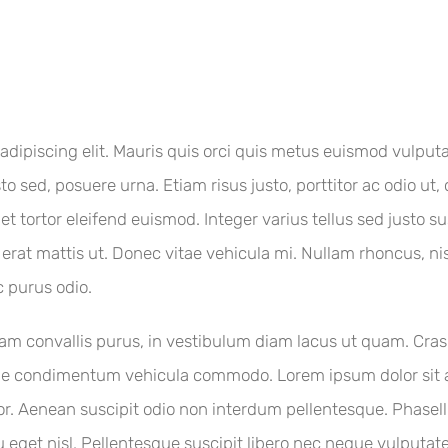
adipiscing elit. Mauris quis orci quis metus euismod vulputa
to sed, posuere urna. Etiam risus justo, porttitor ac odio ut,
met tortor eleifend euismod. Integer varius tellus sed justo
t mattis ut. Donec vitae vehicula mi. Nullam rhoncus, nisi 
c purus odio.
 quam convallis purus, in vestibulum diam lacus ut quam. Cr
que condimentum vehicula commodo. Lorem ipsum dolor sit am
rtor. Aenean suscipit odio non interdum pellentesque. Phase
eget nisl. Pellentesque suscipit libero nec neque vulputate 