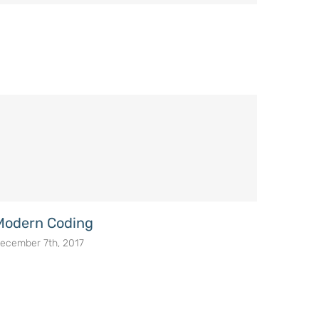
Modern Coding
Quali
ecember 7th, 2017
December