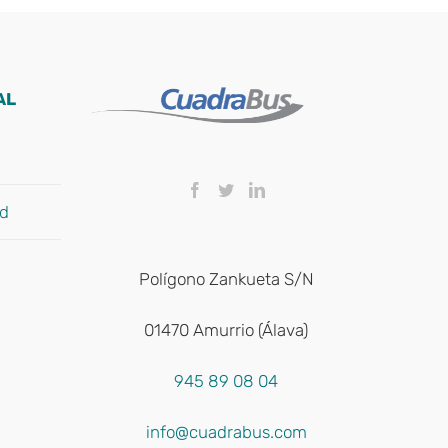
AL
ad
Polígono Zankueta S/N
01470 Amurrio (Álava)
945 89 08 04
info@cuadrabus.com