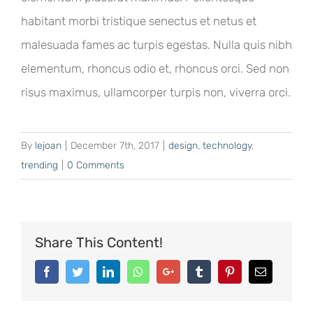
habitant morbi tristique senectus et netus et
malesuada fames ac turpis egestas. Nulla quis nibh
elementum, rhoncus odio et, rhoncus orci. Sed non
risus maximus, ullamcorper turpis non, viverra orci.
By
lejoan
|
December 7th, 2017
|
design
,
technology
,
trending
|
0 Comments
Share This Content!
Facebook
Twitter
LinkedIn
Whatsapp
Google+
Tumblr
Pinterest
Email