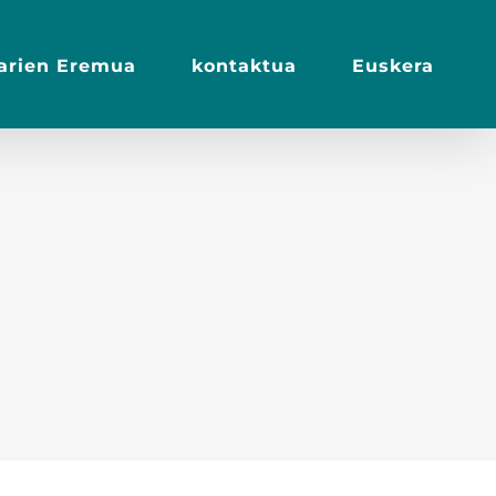
iarien Eremua
kontaktua
Euskera