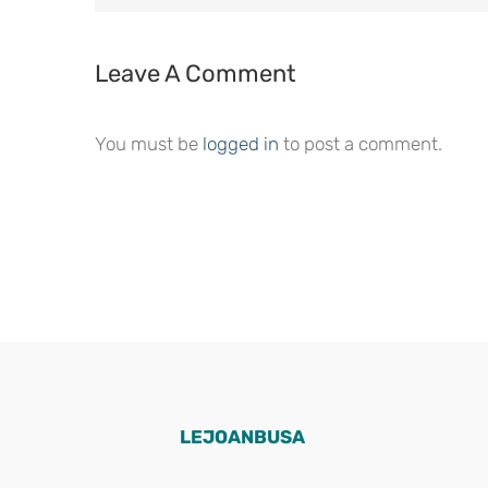
Leave A Comment
You must be
logged in
to post a comment.
LEJOANBUSA