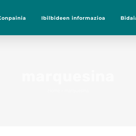
Konpainia
Ibilbideen informazioa
Bida
marquesina
Home
•
marquesina