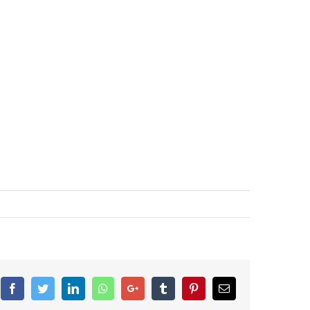
Facebook
Twitter
LinkedIn
Whatsapp
Google+
Tumblr
Pinterest
Email