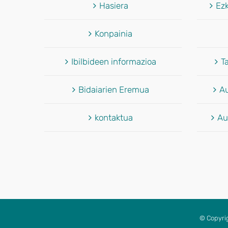
Hasiera
Ez
Konpainia
Ibilbideen informazioa
T
Bidaiarien Eremua
Au
kontaktua
Au
© Copyri