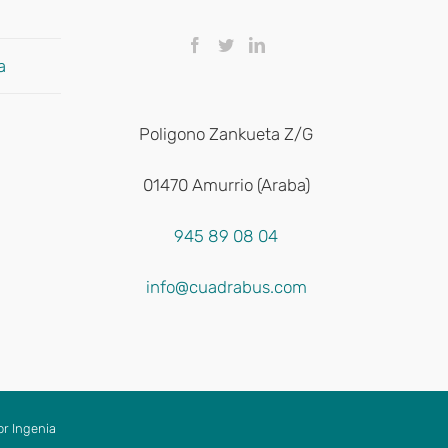
a
Poligono Zankueta Z/G
01470 Amurrio (Araba)
945 89 08 04
info@cuadrabus.com
or
Ingenia