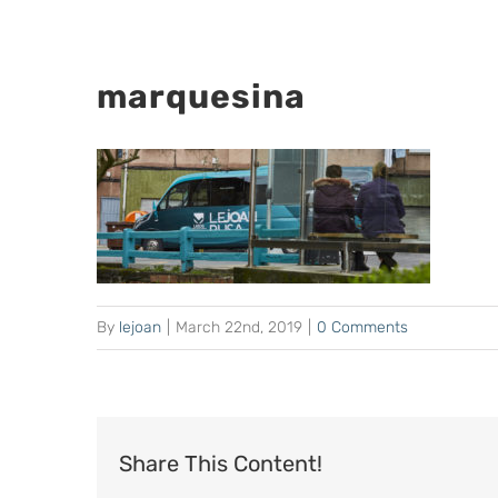
marquesina
By
lejoan
|
March 22nd, 2019
|
0 Comments
Share This Content!