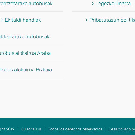
kontzetarako autobusak
Legezko Oharra
Ekitaldi handiak
Pribatutasun politik
aldeetarako autobusak
tobus alokairua Araba
tobus alokairua Bizkaia
ght 2019 |
CuadraBus
| Todos los derechos reservados | Desarrollado p