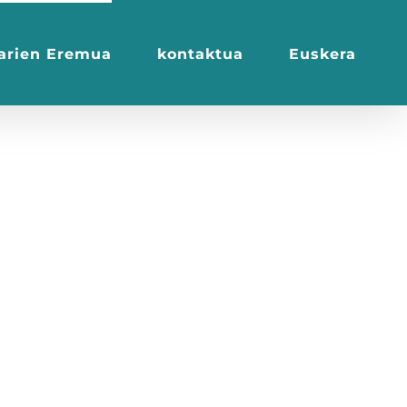
iarien Eremua
kontaktua
Euskera