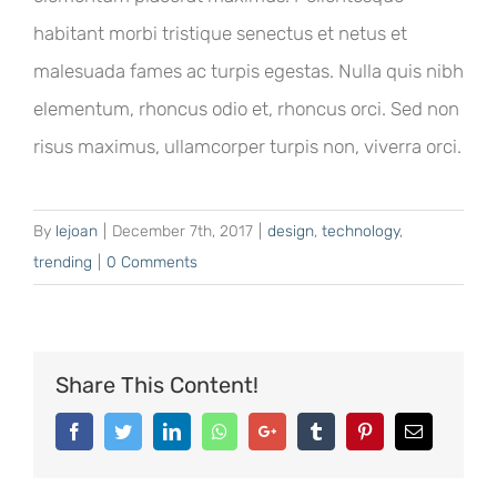
habitant morbi tristique senectus et netus et
malesuada fames ac turpis egestas. Nulla quis nibh
elementum, rhoncus odio et, rhoncus orci. Sed non
risus maximus, ullamcorper turpis non, viverra orci.
By
lejoan
|
December 7th, 2017
|
design
,
technology
,
trending
|
0 Comments
Share This Content!
Facebook
Twitter
LinkedIn
Whatsapp
Google+
Tumblr
Pinterest
Email