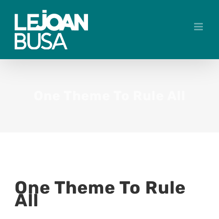
Skip
to
content
One Theme To Rule All
One Theme To Rule
All