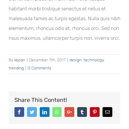
habitant morbi tristique senectus et netus et
malesuada fames ac turpis egestas. Nulla quis nibh
elementum, rhoncus odio et, rhoncus orci. Sed non
risus maximus, ullamcorper turpis non, viverra orci.
By
lejoan
|
December 7th, 2017
|
design
,
technology
,
trending
|
0 Comments
Share This Content!
Facebook
Twitter
LinkedIn
Whatsapp
Google+
Tumblr
Pinterest
Email