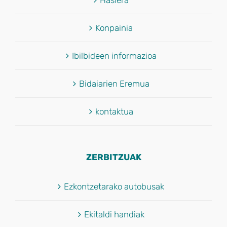
Hasiera
Konpainia
Ibilbideen informazioa
Bidaiarien Eremua
kontaktua
ZERBITZUAK
Ezkontzetarako autobusak
Ekitaldi handiak