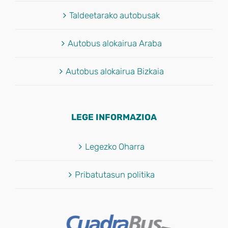
Taldeetarako autobusak
Autobus alokairua Araba
Autobus alokairua Bizkaia
LEGE INFORMAZIOA
Legezko Oharra
Pribatutasun politika