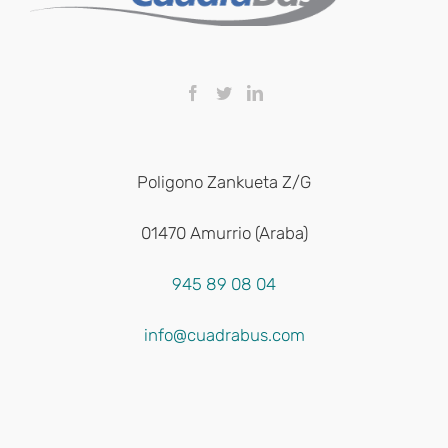
Poligono Zankueta Z/G
01470 Amurrio (Araba)
945 89 08 04
info@cuadrabus.com