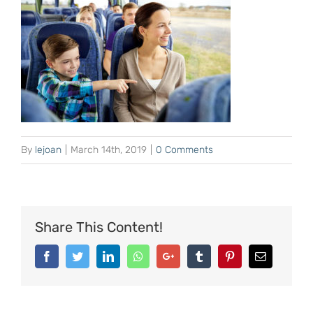
By
lejoan
|
March 14th, 2019
|
0 Comments
Share This Content!
Facebook
Twitter
LinkedIn
Whatsapp
Google+
Tumblr
Pinterest
Email