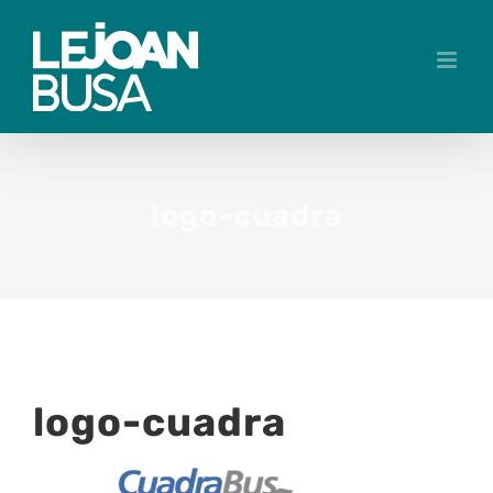
Skip
to
content
logo-cuadra
logo-cuadra