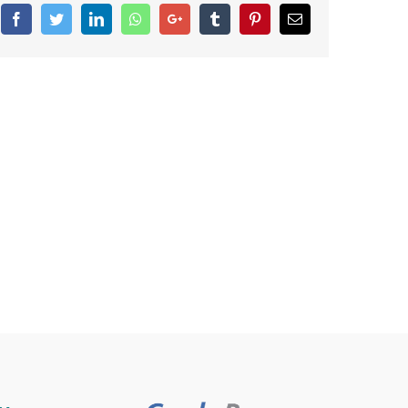
Facebook
Twitter
LinkedIn
Whatsapp
Google+
Tumblr
Pinterest
Email