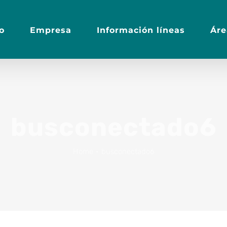
io
Empresa
Información líneas
Áre
busconectado6
Home
•
busconectado6