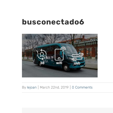
busconectado6
By
lejoan
|
March 22nd, 2019
|
0 Comments