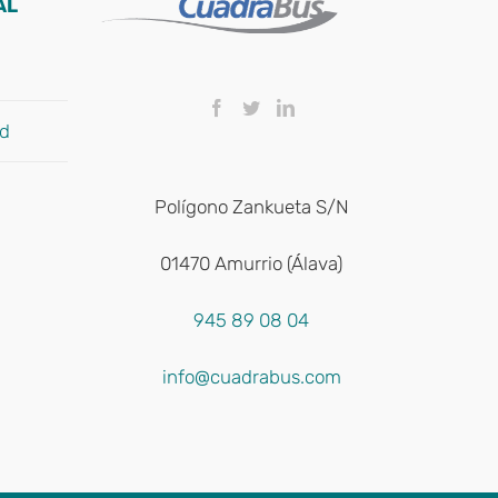
AL
ad
Polígono Zankueta S/N
01470 Amurrio (Álava)
945 89 08 04
info@cuadrabus.com