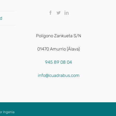
ad
Polígono Zankueta S/N
01470 Amurrio (Álava)
945 89 08 04
info@cuadrabus.com
or
Ingenia