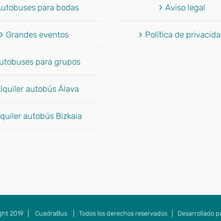
utobuses para bodas
Aviso legal
Grandes eventos
Política de privacid
utobuses para grupos
lquiler autobús Álava
quiler autobús Bizkaia
ght 2019 |
CuadraBus
| Todos los derechos reservados | Desarrollado p