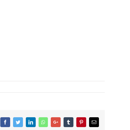
Facebook
Twitter
LinkedIn
Whatsapp
Google+
Tumblr
Pinterest
Email