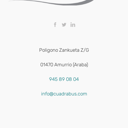
Poligono Zankueta Z/G
01470 Amurrio (Araba)
945 89 08 04
info@cuadrabus.com