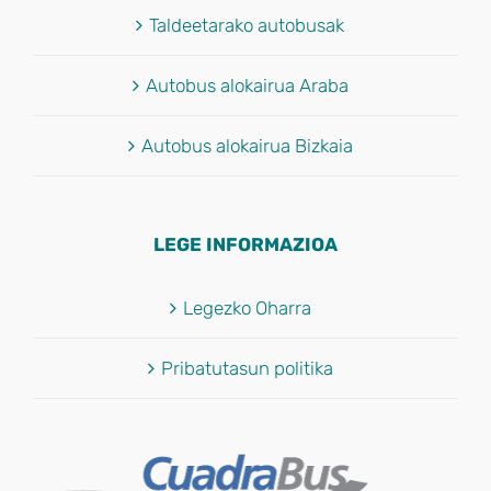
Taldeetarako autobusak
Autobus alokairua Araba
Autobus alokairua Bizkaia
LEGE INFORMAZIOA
Legezko Oharra
Pribatutasun politika