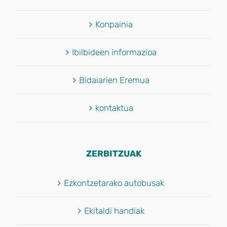
Konpainia
Ibilbideen informazioa
Bidaiarien Eremua
kontaktua
ZERBITZUAK
Ezkontzetarako autobusak
Ekitaldi handiak