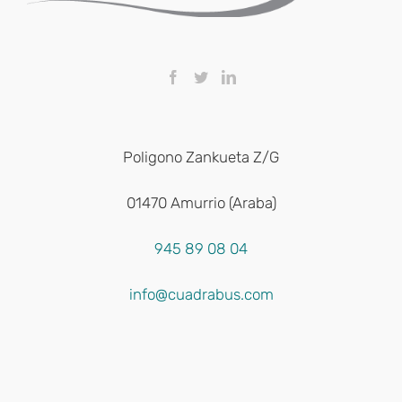
Poligono Zankueta Z/G
01470 Amurrio (Araba)
945 89 08 04
info@cuadrabus.com