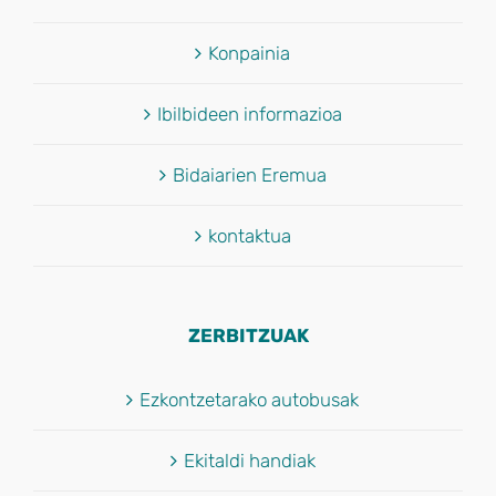
Konpainia
Ibilbideen informazioa
Bidaiarien Eremua
kontaktua
ZERBITZUAK
Ezkontzetarako autobusak
Ekitaldi handiak