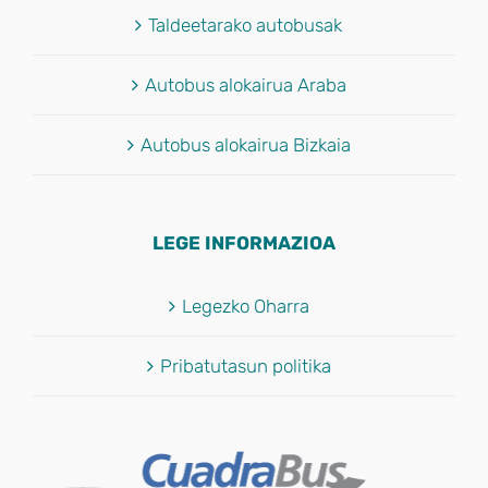
Taldeetarako autobusak
Autobus alokairua Araba
Autobus alokairua Bizkaia
LEGE INFORMAZIOA
Legezko Oharra
Pribatutasun politika